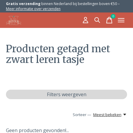
Gratis verzending
binnen Nederland bij bestellingen boven €50 –
Meer informatie over verzenden
0
items
Producten getagd met
zwart leren tasje
Filters weergeven
Sorteer —
Meest bekeken
Geen producten gevonden!...