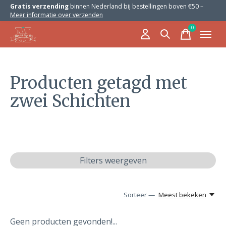
Gratis verzending
binnen Nederland bij bestellingen boven €50 –
Meer informatie over verzenden
0
items
Producten getagd met
zwei Schichten
Filters weergeven
Sorteer —
Meest bekeken
Geen producten gevonden!...