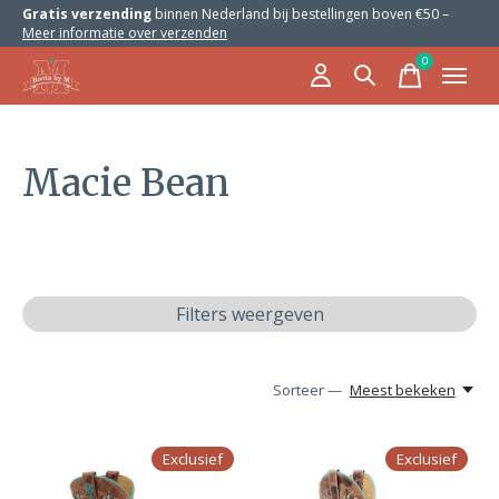
Gratis verzending
binnen Nederland bij bestellingen boven €50 –
Meer informatie over verzenden
0
items
Macie Bean
Filters weergeven
Sorteer —
Meest bekeken
Exclusief
Exclusief