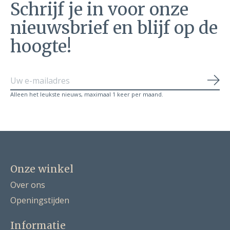
Schrijf je in voor onze
nieuwsbrief en blijf op de
hoogte!
Abo
Alleen het leukste nieuws, maximaal 1 keer per maand.
Onze winkel
Over ons
Openingstijden
Informatie