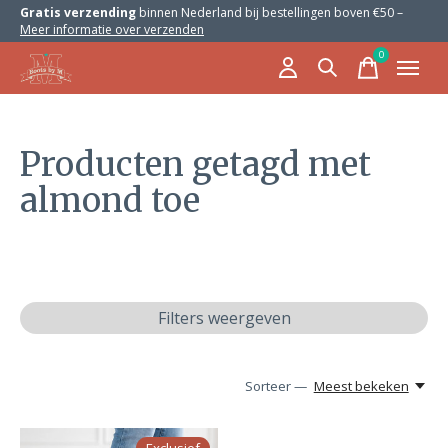
Gratis verzending
binnen Nederland bij bestellingen boven €50 –
Meer informatie over verzenden
0
items
Producten getagd met
almond toe
Filters weergeven
Sorteer —
Meest bekeken