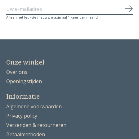
Abo
Alleen het leukste nieuws, maximaal 1 keer per maand.
Onze winkel
Over ons
Openingstijden
Informatie
Algemene voorwaarden
Privacy policy
Verzenden & retourneren
Betaalmethoden