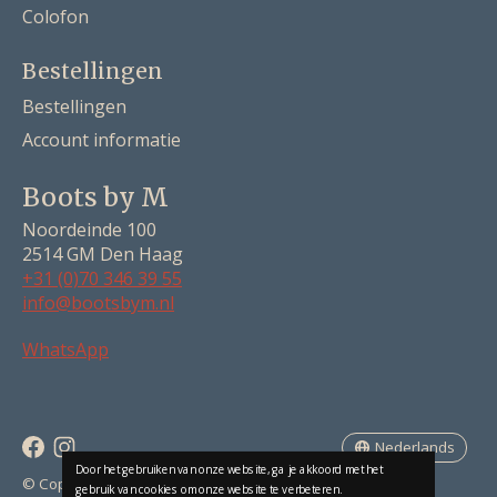
Colofon
Bestellingen
Bestellingen
Account informatie
Boots by M
Noordeinde 100
2514 GM Den Haag
+31 (0)70 346 39 55
info@bootsbym.nl
Nederlands
WhatsApp
Deutsch
English
Nederlands
Door het gebruiken van onze website, ga je akkoord met het
RSS-feed
© Copyright 2026 Boots by M
gebruik van cookies om onze website te verbeteren.