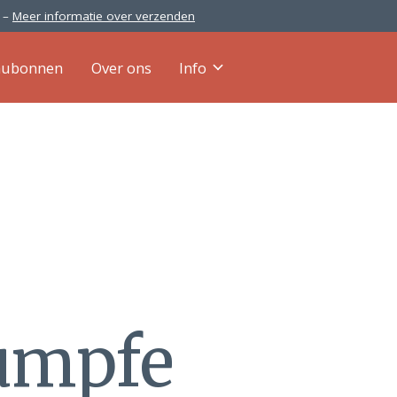
0 –
Meer informatie over verzenden
aubonnen
Over ons
Info
umpfe