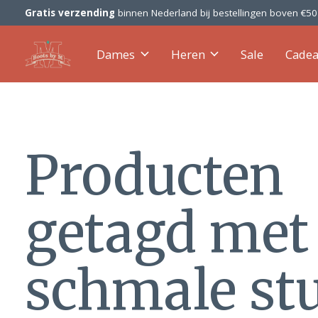
Gratis verzending
binnen Nederland bij bestellingen boven €5
Dames
Heren
Sale
Cade
Producten
getagd met
schmale st