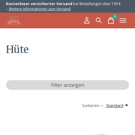
Kostenloser versicherter Versand
bei Bestellungen über 100 €
–
Weitere Informationen zum Versand
0
items
Hüte
Filter anzeigen
Sortieren —
Standard