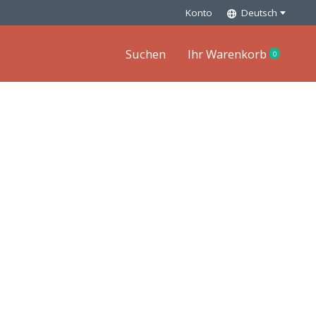
Konto
Deutsch
Suchen
Ihr Warenkorb
0
items