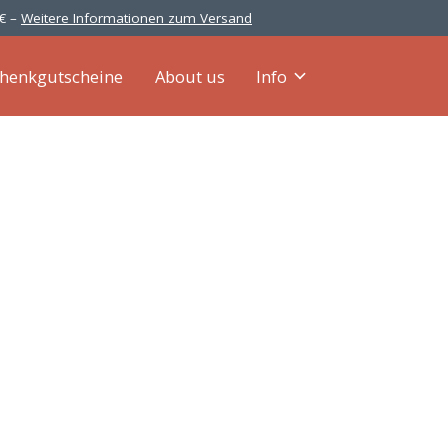
 € –
Weitere Informationen zum Versand
henkgutscheine
About us
Info