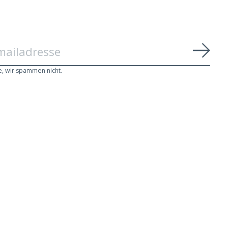
Abon
e, wir spammen nicht.