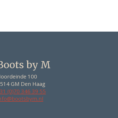
Boots by M
oordeinde 100
514 GM Den Haag
31 (0)70 346 39 55
nfo@bootsbym.nl