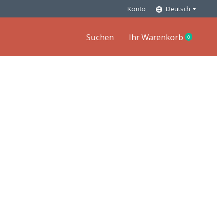
Konto
Deutsch
Suchen
Ihr Warenkorb
0
items