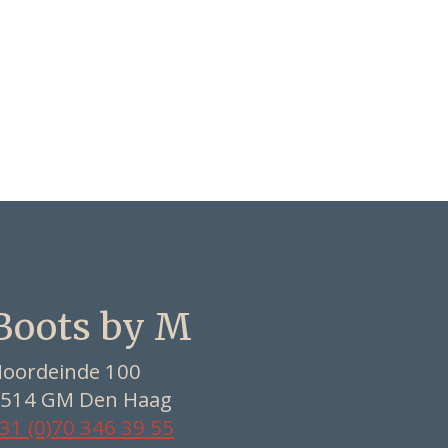
Boots by M
oordeinde 100
514 GM Den Haag
31 (0)70 346 39 55