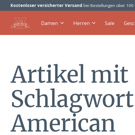
Kostenloser versicherter Versand
bei Bestellungen über 100
Damen
Herren
Sale
Gesc
Artikel mit
Schlagwort
American