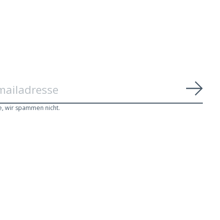
Abon
e, wir spammen nicht.