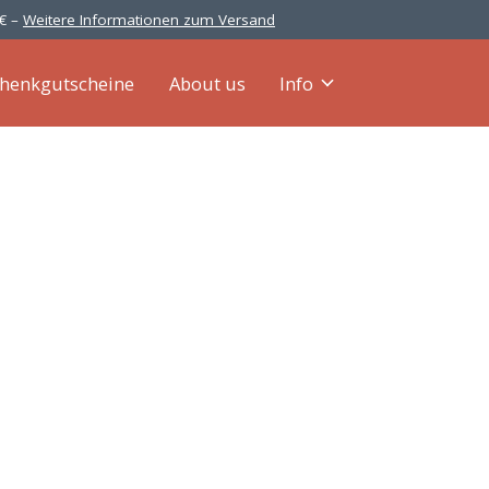
 € –
Weitere Informationen zum Versand
henkgutscheine
About us
Info