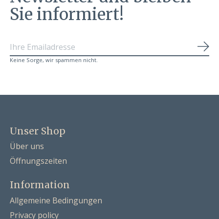
Sie informiert!
Abo
Keine Sorge, wir spammen nicht.
Unser Shop
Über uns
Öffnungszeiten
Information
Allgemeine Bedingungen
Privacy policy