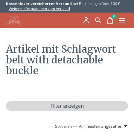
Kostenloser versicherter Versand
bei Bestellungen über 100 €
–
Weitere Informationen zum Versand
0
items
Artikel mit Schlagwort
belt with detachable
buckle
Filter anzeigen
Sortieren —
Am meisten angesehen