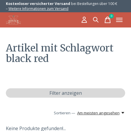
Kostenloser versicherter Versand
bei Bestellungen über 100 €
–
Weitere Informationen zum Versand
0
items
Artikel mit Schlagwort
black red
Filter anzeigen
Sortieren —
Am meisten angesehen
Keine Produkte gefunden!...