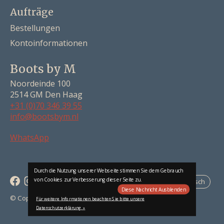
Aufträge
Bestellungen
Kontoinformationen
Boots by M
Noordeinde 100
2514 GM Den Haag
+31 (0)70 346 39 55
info@bootsbym.nl
Nederlands
WhatsApp
Deutsch
English
Durch die Nutzung unserer Webseite stimmen Sie dem Gebrauch
von Cookies zur Verbesserung dieser Seite zu.
Deutsch
Diese Nachricht Ausblenden
RSS feed
© Copyright 2026 Boots by M
Für weitere Informationen beachten Sie bitte unsere
Datenschutzerklärung. »