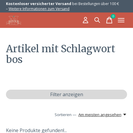
Kostenloser versicherter Versand
bei Bestellungen über 100 €
–
Weitere Informationen zum Versand
0
items
Artikel mit Schlagwort
bos
Filter anzeigen
Sortieren —
Am meisten angesehen
Keine Produkte gefunden!...