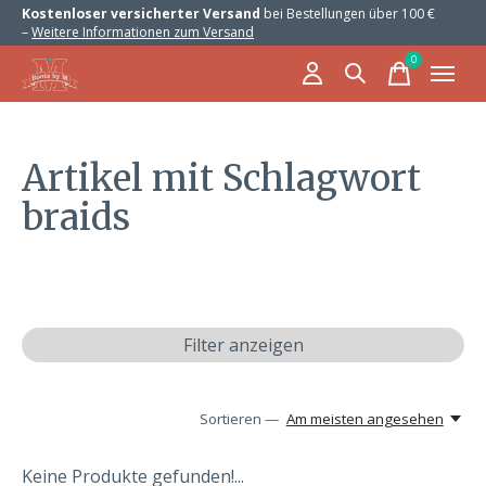
Kostenloser versicherter Versand
bei Bestellungen über 100 €
–
Weitere Informationen zum Versand
0
items
Artikel mit Schlagwort
braids
Filter anzeigen
Sortieren —
Am meisten angesehen
Keine Produkte gefunden!...