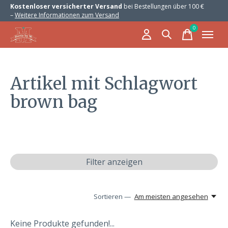
Kostenloser versicherter Versand
bei Bestellungen über 100 €
–
Weitere Informationen zum Versand
0
items
Artikel mit Schlagwort
brown bag
Filter anzeigen
Sortieren —
Am meisten angesehen
Keine Produkte gefunden!...