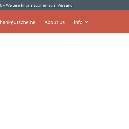
 € –
Weitere Informationen zum Versand
henkgutscheine
About us
Info