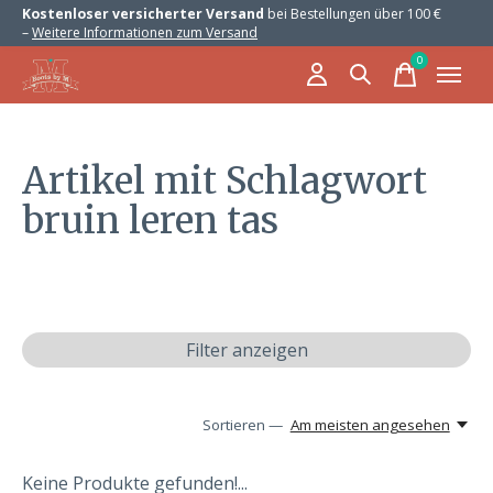
Kostenloser versicherter Versand
bei Bestellungen über 100 €
–
Weitere Informationen zum Versand
0
items
Artikel mit Schlagwort
bruin leren tas
Filter anzeigen
Sortieren —
Am meisten angesehen
Keine Produkte gefunden!...