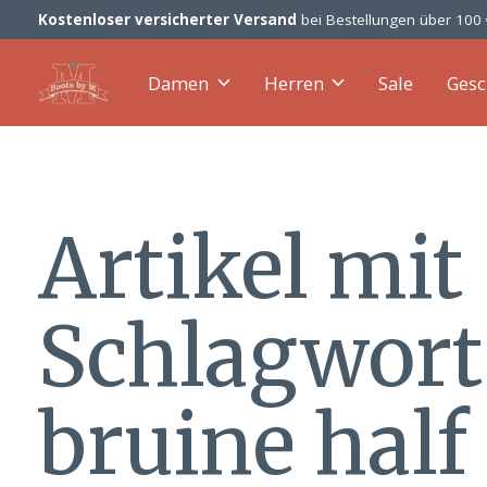
Kostenloser versicherter Versand
bei Bestellungen über 100
Damen
Herren
Sale
Gesc
Artikel mit
Schlagwort
bruine half