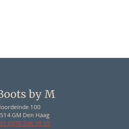
Boots by M
oordeinde 100
514 GM Den Haag
31 (0)70 346 39 55