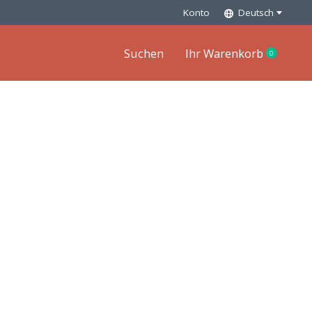
Konto
Deutsch
Suchen
Ihr Warenkorb
0
items