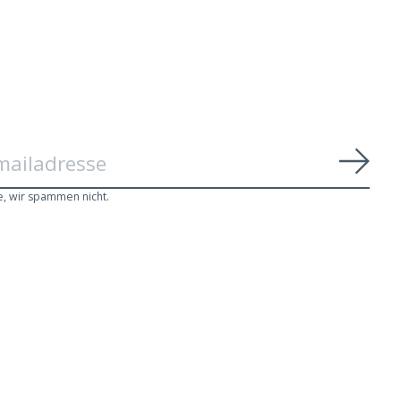
Abon
e, wir spammen nicht.