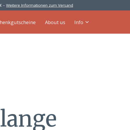
 € –
Weitere Informationen zum Versand
henkgutscheine
About us
Info
 lange