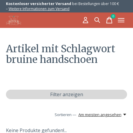
Kostenloser versicherter Versand
bei Bestellungen über 100 €
–
Weitere Informationen zum Versand
0
items
Artikel mit Schlagwort
bruine handschoen
Filter anzeigen
Sortieren —
Am meisten angesehen
Keine Produkte gefunden!...