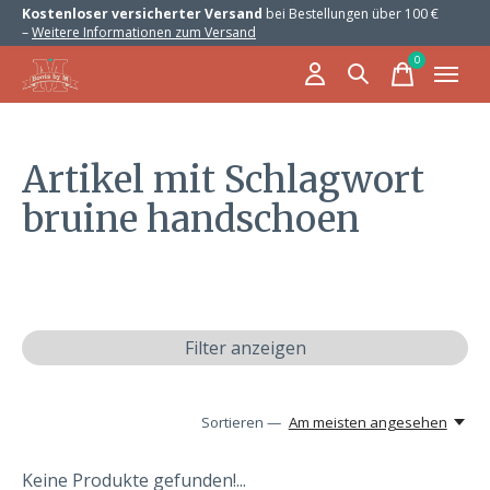
Kostenloser versicherter Versand
bei Bestellungen über 100 €
–
Weitere Informationen zum Versand
0
items
Artikel mit Schlagwort
bruine handschoen
Filter anzeigen
Sortieren —
Am meisten angesehen
Keine Produkte gefunden!...