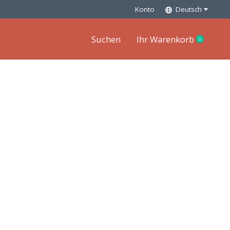
Konto
Deutsch
Suchen
Ihr Warenkorb
0
items