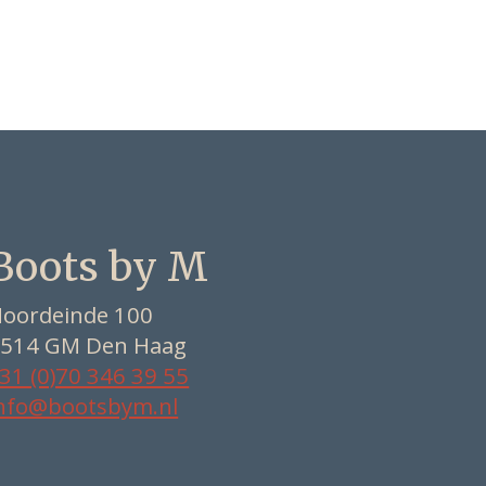
Boots by M
oordeinde 100
514 GM Den Haag
31 (0)70 346 39 55
nfo@bootsbym.nl