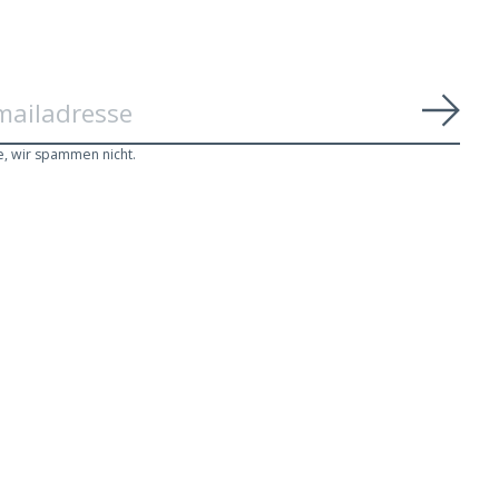
Abon
e, wir spammen nicht.