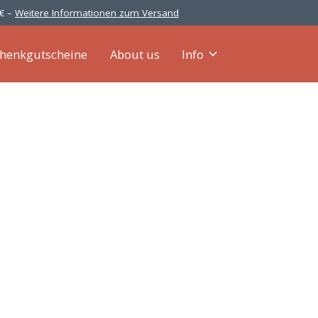
 € –
Weitere Informationen zum Versand
henkgutscheine
About us
Info