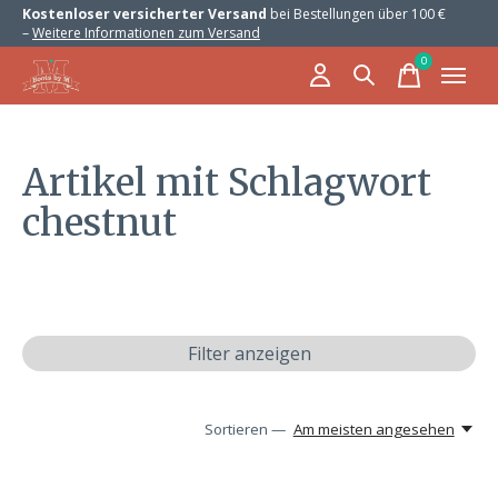
Kostenloser versicherter Versand
bei Bestellungen über 100 €
–
Weitere Informationen zum Versand
0
items
Artikel mit Schlagwort
chestnut
Filter anzeigen
Sortieren —
Am meisten angesehen