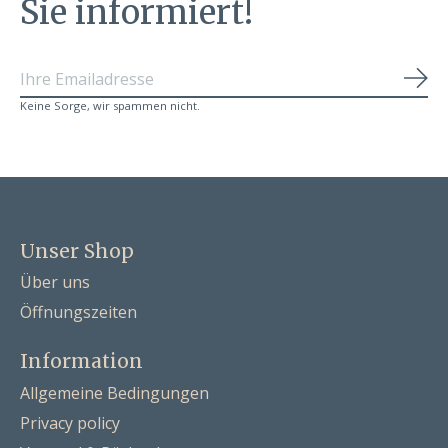
Sie informiert!
Abo
Keine Sorge, wir spammen nicht.
Unser Shop
Über uns
Öffnungszeiten
Information
Allgemeine Bedingungen
Privacy policy