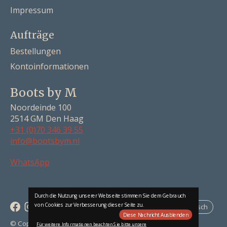
Impressum
Aufträge
Bestellungen
Kontoinformationen
Boots by M
Noordeinde 100
2514 GM Den Haag
+31 (0)70 346 39 55
info@bootsbym.nl
Nederlands
WhatsApp
Deutsch
English
Durch die Nutzung unserer Webseite stimmen Sie dem Gebrauch
von Cookies zur Verbesserung dieser Seite zu.
Deutsch
Diese Nachricht Ausblenden
RSS feed
© Copyright 2026 Boots by M
Für weitere Informationen beachten Sie bitte unsere