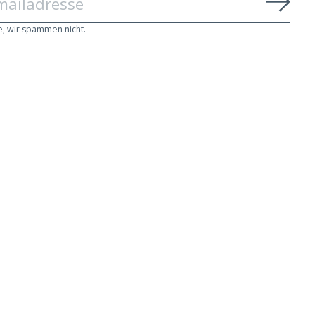
Abon
e, wir spammen nicht.