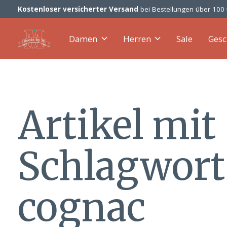
Kostenloser versicherter Versand
bei Bestellungen über 100
Damen
Herren
Sale
Gesc
Artikel mit
Schlagwort
cognac