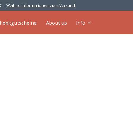
 € –
Weitere Informationen zum Versand
henkgutscheine
About us
Info