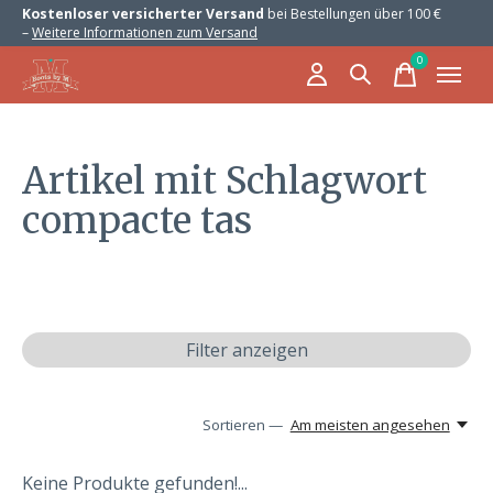
Kostenloser versicherter Versand
bei Bestellungen über 100 €
–
Weitere Informationen zum Versand
0
items
Artikel mit Schlagwort
compacte tas
Filter anzeigen
Sortieren —
Am meisten angesehen
Keine Produkte gefunden!...