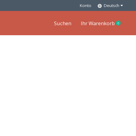
Konto
Deutsch
Suchen
Ihr Warenkorb
0
items