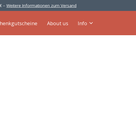
 € –
Weitere Informationen zum Versand
henkgutscheine
About us
Info