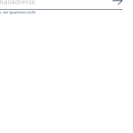
Abon
e, wir spammen nicht.