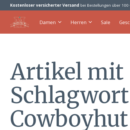
Kostenloser versicherter Versand
bei Bestellungen über 100
Damen
Herren
Sale
Gesc
Artikel mit
Schlagwort
Cowboyhut