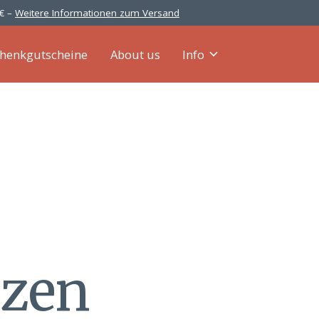
 € –
Weitere Informationen zum Versand
henkgutscheine
About us
Info
rzen