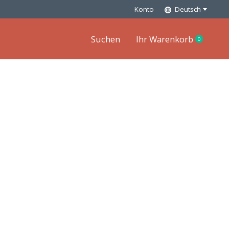
Konto
Deutsch
Suchen
Ihr Warenkorb
0
items