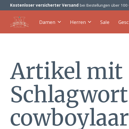
Kostenloser versicherter Versand
bei Bestellungen über 100
Damen
Herren
Sale
Gesc
Artikel mit
Schlagwort
cowboylaa