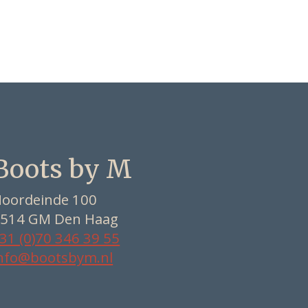
Boots by M
oordeinde 100
514 GM Den Haag
31 (0)70 346 39 55
nfo@bootsbym.nl