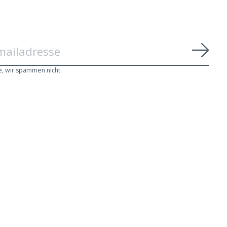
Abon
e, wir spammen nicht.