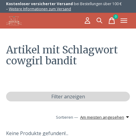
Kostenloser versicherter Versand
bei Bestellungen über 100 €
–
Weitere Informationen zum Versand
0
items
Artikel mit Schlagwort
cowgirl bandit
Filter anzeigen
Sortieren —
Am meisten angesehen
Keine Produkte gefunden!...