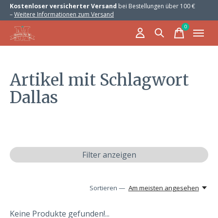
Kostenloser versicherter Versand
bei Bestellungen über 100 €
–
Weitere Informationen zum Versand
0
items
Artikel mit Schlagwort
Dallas
Filter anzeigen
Sortieren —
Am meisten angesehen
Keine Produkte gefunden!...