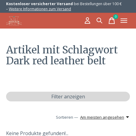
Kostenloser versicherter Versand
bei Bestellungen über 100 €
–
Weitere Informationen zum Versand
0
items
Artikel mit Schlagwort
Dark red leather belt
Filter anzeigen
Sortieren —
Am meisten angesehen
Keine Produkte gefunden!...