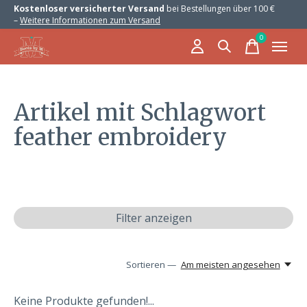
Kostenloser versicherter Versand
bei Bestellungen über 100 €
–
Weitere Informationen zum Versand
0
items
Artikel mit Schlagwort
feather embroidery
Filter anzeigen
Sortieren —
Am meisten angesehen
Keine Produkte gefunden!...