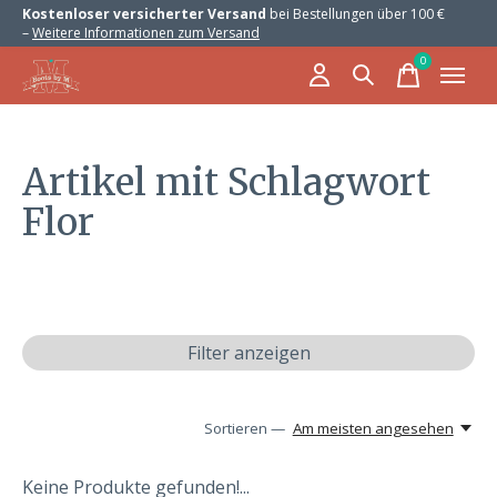
Kostenloser versicherter Versand
bei Bestellungen über 100 €
–
Weitere Informationen zum Versand
0
items
Artikel mit Schlagwort
Flor
Filter anzeigen
Sortieren —
Am meisten angesehen
Keine Produkte gefunden!...