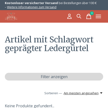
Kostenloser versicherter Versand
bei Bestellungen über 100 €
–
Weitere Informationen zum Versand
0
items
Artikel mit Schlagwort
geprägter Ledergürtel
Filter anzeigen
Sortieren —
Am meisten angesehen
Keine Produkte gefunden!...