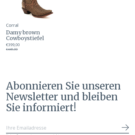
Corral
Damy brown
Cowboystiefel
€399,00
€449,00
Abonnieren Sie unseren
Newsletter und bleiben
Sie informiert!
Abo