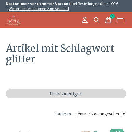
Kostenloser versicherter Versand
bei Bestellungen über 100 €
–
Weitere Informationen zum Versand
0
items
Artikel mit Schlagwort
glitter
Filter anzeigen
Sortieren —
Am meisten angesehen