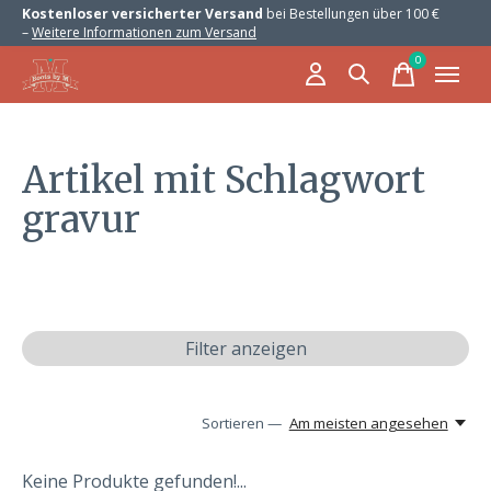
Kostenloser versicherter Versand
bei Bestellungen über 100 €
–
Weitere Informationen zum Versand
0
items
Artikel mit Schlagwort
gravur
Filter anzeigen
Sortieren —
Am meisten angesehen
Keine Produkte gefunden!...