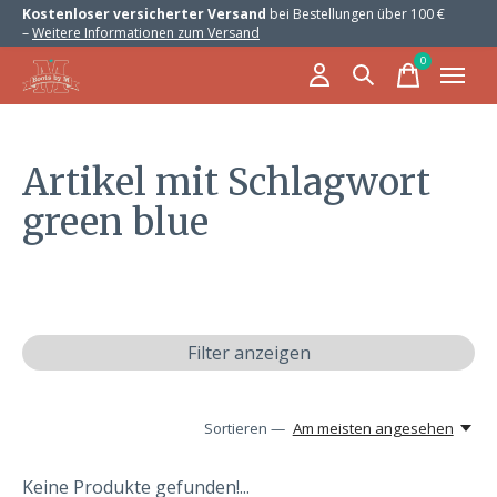
Kostenloser versicherter Versand
bei Bestellungen über 100 €
–
Weitere Informationen zum Versand
0
items
Artikel mit Schlagwort
green blue
Filter anzeigen
Sortieren —
Am meisten angesehen
Keine Produkte gefunden!...