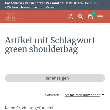
Kostenloser versicherter Versand
bei Bestellungen über 100 €
–
Weitere Informationen zum Versand
0
items
Artikel mit Schlagwort
green shoulderbag
Filter anzeigen
Sortieren —
Am meisten angesehen
Keine Produkte gefunden!...