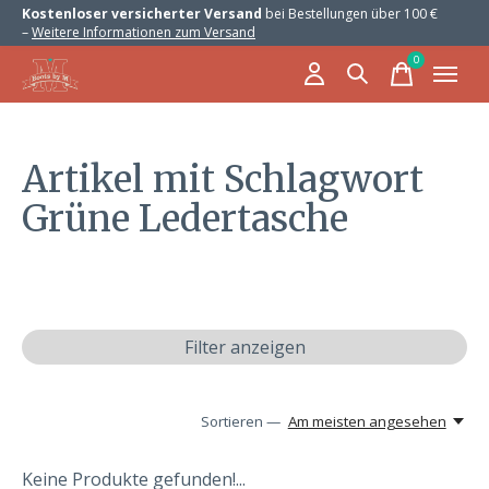
Kostenloser versicherter Versand
bei Bestellungen über 100 €
–
Weitere Informationen zum Versand
0
items
Artikel mit Schlagwort
Grüne Ledertasche
Filter anzeigen
Sortieren —
Am meisten angesehen
Keine Produkte gefunden!...