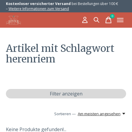
Kostenloser versicherter Versand
bei Bestellungen über 100 €
–
Weitere Informationen zum Versand
0
items
Artikel mit Schlagwort
herenriem
Filter anzeigen
Sortieren —
Am meisten angesehen
Keine Produkte gefunden!...