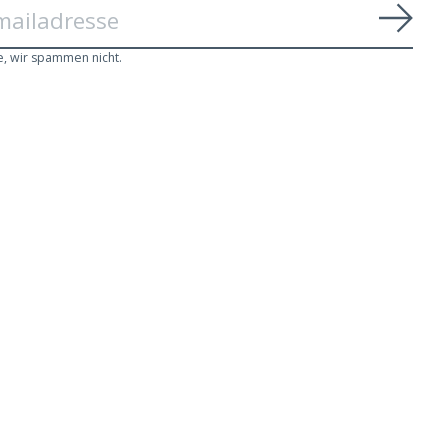
Abon
e, wir spammen nicht.