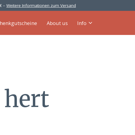
 € –
Weitere Informationen zum Versand
henkgutscheine
About us
Info
 hert