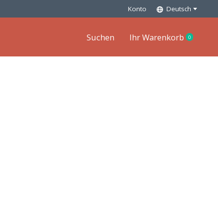
Konto
Deutsch
Suchen
Ihr Warenkorb
0
items