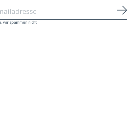
Abon
e, wir spammen nicht.