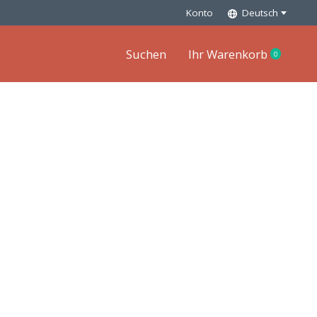
Konto
Deutsch
Suchen
Ihr Warenkorb
0
items