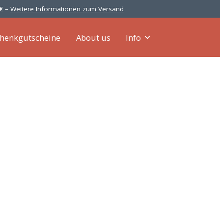
 € –
Weitere Informationen zum Versand
henkgutscheine
About us
Info