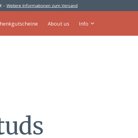
 € –
Weitere Informationen zum Versand
henkgutscheine
About us
Info
studs