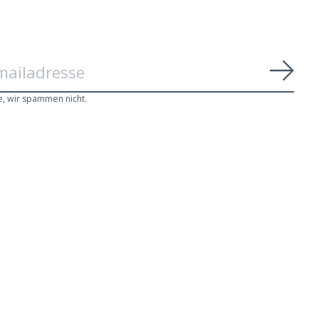
Abon
e, wir spammen nicht.