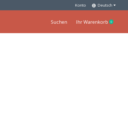
Konto
Deutsch
Suchen
Ihr Warenkorb
0
items