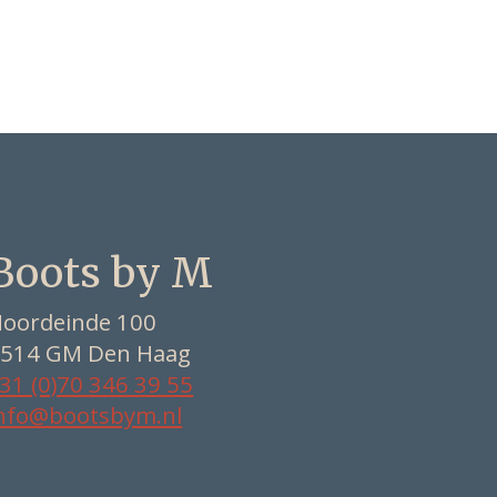
Boots by M
oordeinde 100
514 GM Den Haag
31 (0)70 346 39 55
nfo@bootsbym.nl