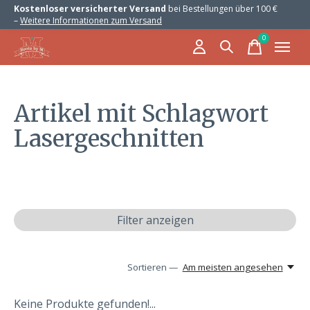
Kostenloser versicherter Versand
bei Bestellungen über 100 €
–
Weitere Informationen zum Versand
0
items
Artikel mit Schlagwort
Lasergeschnitten
Filter anzeigen
Sortieren —
Am meisten angesehen
Keine Produkte gefunden!...