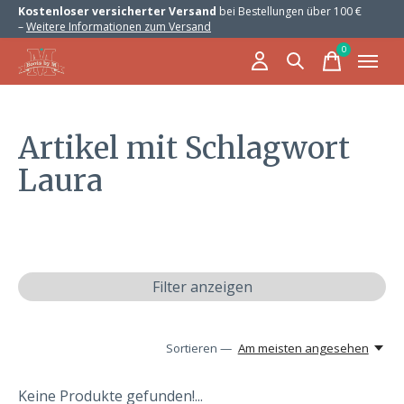
Kostenloser versicherter Versand
bei Bestellungen über 100 €
–
Weitere Informationen zum Versand
0
items
Artikel mit Schlagwort
Laura
Filter anzeigen
Sortieren —
Am meisten angesehen
Keine Produkte gefunden!...