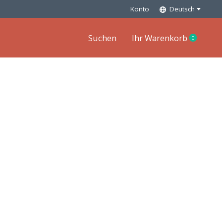
Konto
Deutsch
Suchen
Ihr Warenkorb
0
items