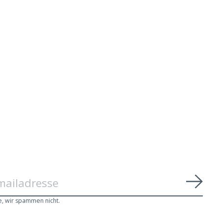
Abon
e, wir spammen nicht.