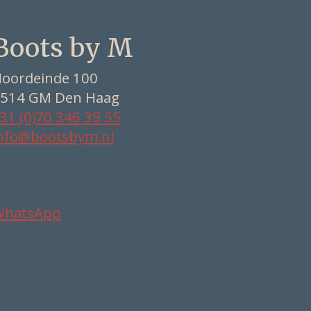
Boots by M
oordeinde 100
514 GM Den Haag
31 (0)70 346 39 55
nfo@bootsbym.nl
WhatsApp
Nederlands
Deutsch
English