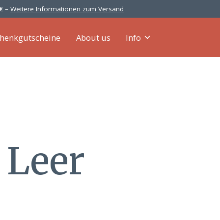
 € –
Weitere Informationen zum Versand
henkgutscheine
About us
Info
 Leer