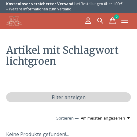
Kostenloser versicherter Versand
bei Bestellungen über 100 €
–
Weitere Informationen zum Versand
0
items
Artikel mit Schlagwort
lichtgroen
Filter anzeigen
Sortieren —
Am meisten angesehen
Keine Produkte gefunden!...