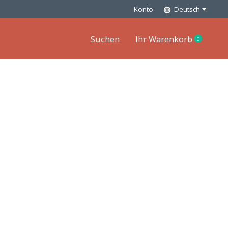
Konto
Deutsch
Suchen
Ihr Warenkorb
0
items