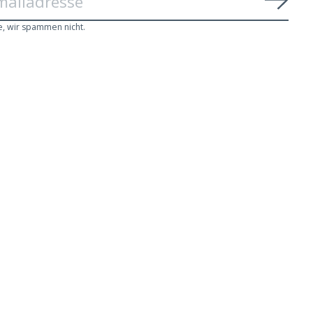
Abon
e, wir spammen nicht.