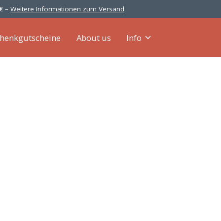
 € –
Weitere Informationen zum Versand
henkgutscheine
About us
Info