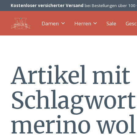
Kostenloser versicherter Versand
bei Bestellungen über 100
Damen
Herren
Sale
Gesc
Artikel mit
Schlagwort
merino wol