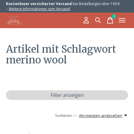
Kostenloser versicherter Versand
bei Bestellungen über 100 €
–
Weitere Informationen zum Versand
0
items
Artikel mit Schlagwort
merino wool
Filter anzeigen
Sortieren —
Am meisten angesehen