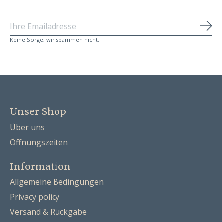
Abo
Keine Sorge, wir spammen nicht.
Unser Shop
Über uns
Öffnungszeiten
Information
Allgemeine Bedingungen
Privacy policy
Versand & Rückgabe