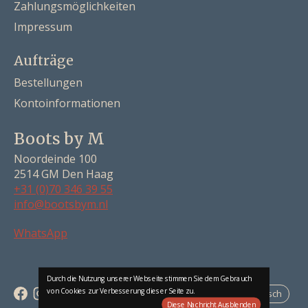
Zahlungsmöglichkeiten
Impressum
Aufträge
Bestellungen
Kontoinformationen
Boots by M
Noordeinde 100
2514 GM Den Haag
+31 (0)70 346 39 55
info@bootsbym.nl
Nederlands
WhatsApp
Deutsch
English
Durch die Nutzung unserer Webseite stimmen Sie dem Gebrauch
von Cookies zur Verbesserung dieser Seite zu.
Deutsch
Diese Nachricht Ausblenden