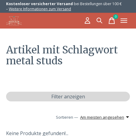
Kostenloser versicherter Versand
bei Bestellungen über 100 €
–
Weitere Informationen zum Versand
0
items
Artikel mit Schlagwort
metal studs
Filter anzeigen
Sortieren —
Am meisten angesehen
Keine Produkte gefunden!...