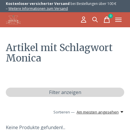
Kostenloser versicherter Versand
bei Bestellungen über 100 €
–
Weitere Informationen zum Versand
0
items
Artikel mit Schlagwort
Monica
Filter anzeigen
Sortieren —
Am meisten angesehen
Keine Produkte gefunden!...